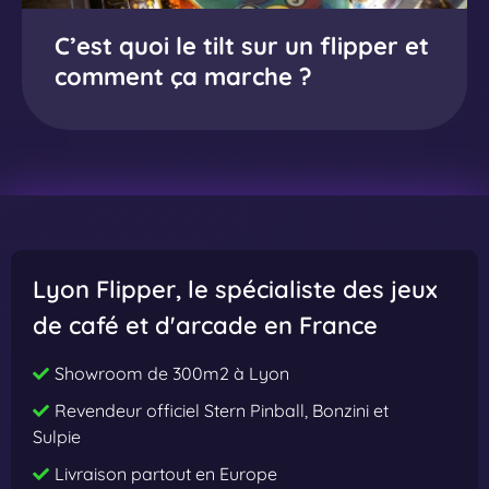
r
p
i
s
h
C’est quoi le tilt sur un flipper et
t
e
r
f
e
comment ça marche ?
i
r
s
a
r
c
a
o
s
c
l
c
n
c
h
e
h
p
i
é
:
e
r
n
s
C
t
e
a
?
’
e
m
n
e
r
i
Lyon Flipper
, le spécialiste des jeux
t
s
?
e
de café et d'arcade en France
t
G
r
q
u
f
Showroom de 300m2 à Lyon
u
i
l
Revendeur officiel Stern Pinball, Bonzini et
o
d
i
Sulpie
i
e
p
Livraison partout en Europe