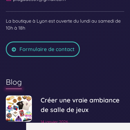
e
?
La boutique à Lyon est ouverte du lundi au samedi de
10h à 18h
Formulaire de contact
Blog
V
Créer une vraie ambiance
o
de salle de jeux
i
14 janvier 2026
r