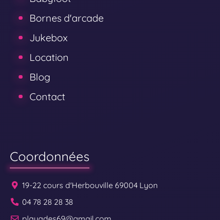
r
n
u
Bornes d'arcade
e
t
e
t
o
Jukebox
c
u
Location
o
r
m
n
Blog
m
a
Contact
e
b
n
l
t
e
ç
s
a
Coordonnées
m
a
19-22 cours d'Herbouville 69004 Lyon
r
04 78 28 28 38
c
h
playades69@gmail.com