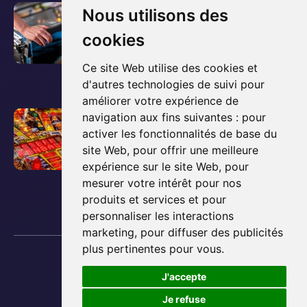
l
V
Le guide ultime pour
Nous utilisons des
'
o
acheter et posséder un
cookies
a
i
flipper
r
r
Ce site Web utilise des cookies et
t
d'autres technologies de suivi pour
l
3 décembre 2025
i
améliorer votre expérience de
'
c
V
Comment fonctionne un
navigation aux fins suivantes :
pour
a
l
activer les fonctionnalités de base du
o
flipper ? Les bases
r
e
site Web
,
pour offrir une meilleure
i
t
expliquées simplement
expérience sur le site Web
,
pour
d
r
i
mesurer votre intérêt pour nos
e
l
3 décembre 2025
c
produits et services et pour
b
'
l
personnaliser les interactions
l
a
marketing
,
pour diffuser des publicités
e
o
r
plus pertinentes pour vous
.
d
Copyright © 2013 - 2026 Lyon Flipper
g
t
e
Plan du site
J'accepte
:
i
Mentions Légales
b
C
Préférences des cookies
Je refuse
c