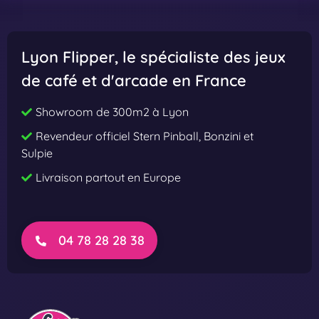
e
e
e
e
t
t
Lyon Flipper
, le spécialiste des jeux
s
s
de café et d'arcade en France
t
t
h
h
Showroom de 300m2 à Lyon
e
e
Revendeur officiel Stern Pinball, Bonzini et
E
E
Sulpie
y
y
Livraison partout en Europe
e
e
P
P
r
r
e
o
04 78 28 28 38
m
i
u
m