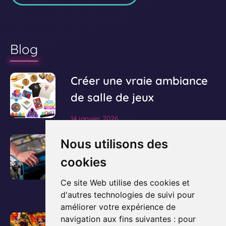
Blog
V
Créer une vraie ambiance
o
de salle de jeux
i
14 janvier 2026
r
l
V
Le guide ultime pour
Nous utilisons des
'
o
acheter et posséder un
cookies
a
i
flipper
r
r
Ce site Web utilise des cookies et
t
l
d'autres technologies de suivi pour
3 décembre 2025
i
améliorer votre expérience de
'
c
V
Comment fonctionne un
navigation aux fins suivantes :
pour
a