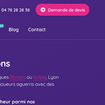
04 78 28 28 38
Demande de devis
Blog
Contact
ons
rques
Bonzini
ou
Sulpie
, Lyon
joueurs aguerris avec des
nheur parmi nos