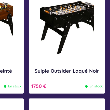
s
l
a
p
n
i
s
e
m
O
o
u
n
t
n
s
a
i
y
d
Teinté
Sulpie Outsider Laqué Noir
e
e
u
•
•
r
1750 €
En stock
En stock
r
L
a
S
q
u