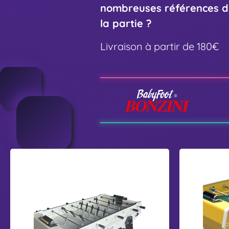
nombreuses références dis
la partie ?
Livraison à partir de 180€
S
E
u
v
l
o
p
l
i
u