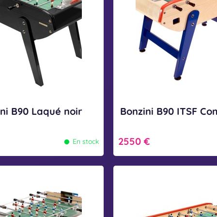
i
n
i
B
9
0
I
T
ni B90 Laqué noir
Bonzini B90 ITSF Co
S
•
F
2550 €
En stock
C
o
B
m
o
p
n
é
z