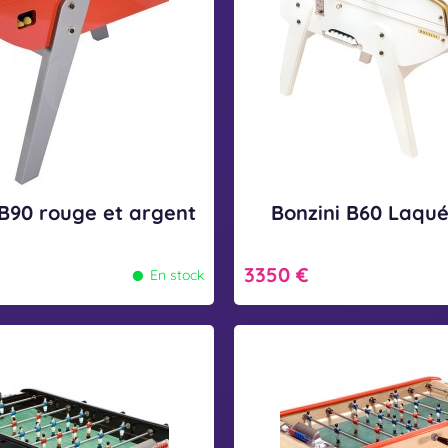
n
i
B
6
0
L
a
 B90 rouge et argent
Bonzini B60 Laqué
q
•
u
3350 €
En stock
é
B
B
l
o
a
n
n
z
c