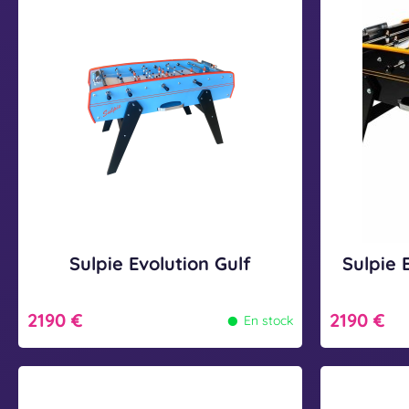
o
m
l
l
i
p
p
p
s
é
i
i
N
t
e
e
a
i
E
E
t
t
v
v
u
i
o
o
r
o
l
l
e
n
u
u
l
T
t
t
Sulpie Evolution Gulf
Sulpie 
r
i
i
a
•
o
o
2190 €
2190 €
En stock
n
n
n
s
G
E
S
S
p
u
a
u
u