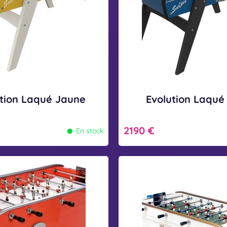
t
i
o
n
L
a
q
ution Laqué Jaune
Evolution Laqué
u
•
é
2190 €
En stock
B
l
B
e
o
u
n
z
i