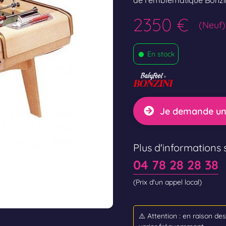
de l’emblématique Bonzin
2350 €
(Neuf)
•
En stock
Je demande un
Plus d'informations s
04 78 28 28 38
(Prix d'un appel local)
⚠️ Attention : en raison de