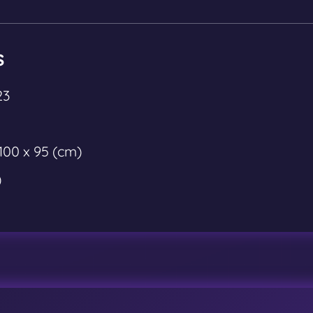
s
23
 100 x 95 (cm)
)