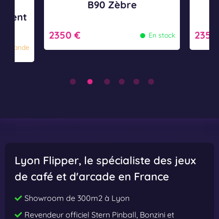
pé
B90 Zèbre
parent
•
2350 €
2350
En stock
commande
Lyon Flipper
, le spécialiste des jeux
de café et d'arcade en France
Showroom de 300m2 à Lyon
Revendeur officiel Stern Pinball, Bonzini et