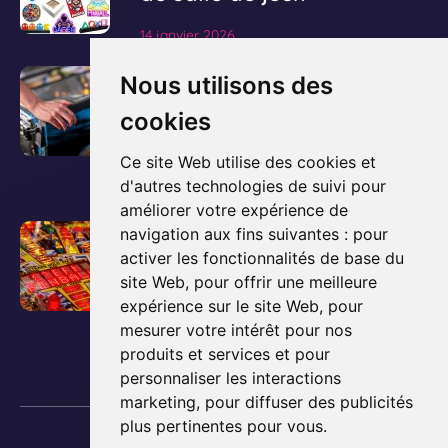
i
14 janvier 2026
r
l
V
Le guide ultime pour
Nous utilisons des
'
o
acheter et posséder un
cookies
a
i
flipper
r
r
Ce site Web utilise des cookies et
t
d'autres technologies de suivi pour
l
3 décembre 2025
i
améliorer votre expérience de
'
c
V
Comment fonctionne un
navigation aux fins suivantes :
pour
a
l
activer les fonctionnalités de base du
o
flipper ? Les bases
r
e
site Web
,
pour offrir une meilleure
i
t
expliquées simplement
expérience sur le site Web
,
pour
d
r
i
mesurer votre intérêt pour nos
e
l
3 décembre 2025
c
produits et services et pour
b
'
l
personnaliser les interactions
l
a
marketing
,
pour diffuser des publicités
e
o
r
plus pertinentes pour vous
.
d
Copyright © 2013 - 2026 Lyon Flipper
g