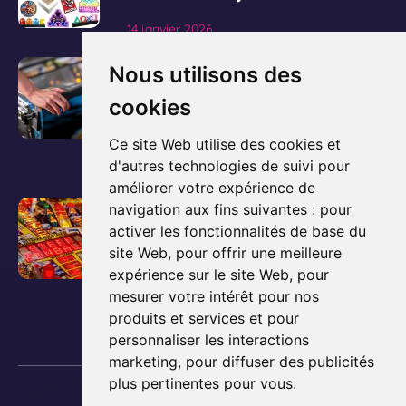
i
14 janvier 2026
r
l
V
Le guide ultime pour
Nous utilisons des
'
o
acheter et posséder un
cookies
a
i
flipper
r
r
Ce site Web utilise des cookies et
t
l
d'autres technologies de suivi pour
3 décembre 2025
i
améliorer votre expérience de
'
c
V
Comment fonctionne un
navigation aux fins suivantes :
pour
a
l
activer les fonctionnalités de base du
o
flipper ? Les bases
r
e
site Web
,
pour offrir une meilleure
i
t
expliquées simplement
expérience sur le site Web
,
pour
d
r
i
mesurer votre intérêt pour nos
e
l
3 décembre 2025
c
produits et services et pour
b
'
l
personnaliser les interactions
l
a
e
marketing
,
pour diffuser des publicités
o
r
plus pertinentes pour vous
.
d
Copyright © 2013 - 2026 Lyon Flipper
g
t