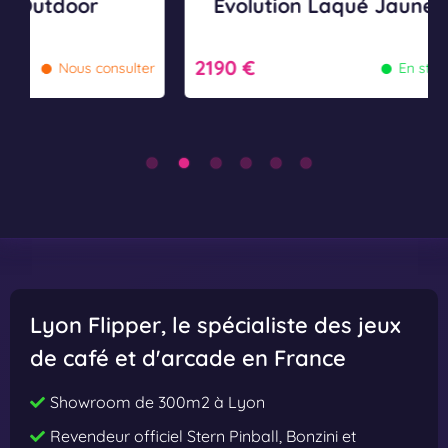
r
Evolution Laqué Jaune
Ev
u
u
é
é
•
J
B
2190 €
2190
consulter
En stock
a
l
u
e
n
u
e
Lyon Flipper
, le spécialiste des jeux
de café et d'arcade en France
Showroom de 300m2 à Lyon
Revendeur officiel Stern Pinball, Bonzini et