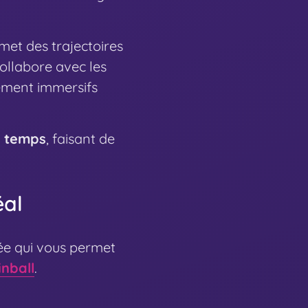
met des trajectoires
collabore avec les
lement immersifs
e temps
, faisant de
éal
ée qui vous permet
inball
.