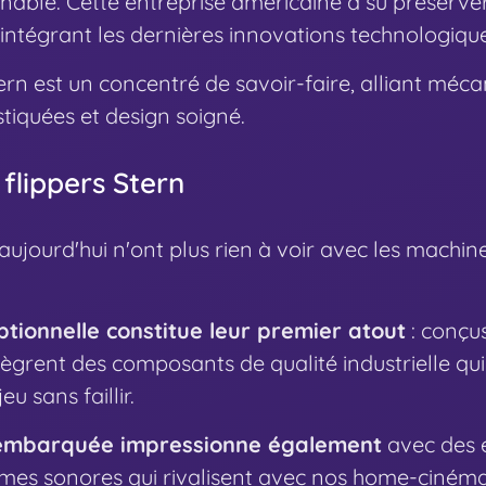
nable. Cette entreprise américaine a su préserver
 intégrant les dernières innovations technologiqu
n est un concentré de savoir-faire, alliant méca
tiquées et design soigné.
 flippers Stern
'aujourd'hui n'ont plus rien à voir avec les machi
eptionnelle constitue leur premier atout
: conçus
intègrent des composants de qualité industrielle qu
eu sans faillir.
 embarquée impressionne également
avec des 
tèmes sonores qui rivalisent avec nos home-cinéma