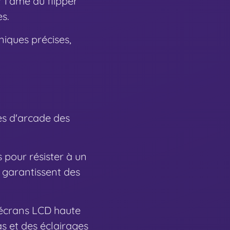
 l'âme du flipper
es.
niques précises,
nes d'arcade des
 pour résister à un
i garantissent des
écrans LCD haute
s et des éclairages