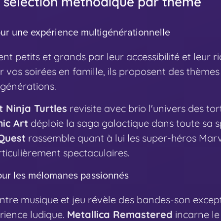
La sélection méthodique par thème
our une expérience multigénérationnelle
t petits et grands par leur accessibilité et leur r
 vos soirées en famille, ils proposent des thèmes 
 générations.
 Ninja Turtles
revisite avec brio l'univers des tor
ic Art
déploie la saga galactique dans toute sa s
 Quest
rassemble quant à lui les super-héros Marv
iculièrement spectaculaires.
our les mélomanes passionnés
 entre musique et jeu révèle des bandes-son except
rience ludique.
Metallica Remastered
incarne le