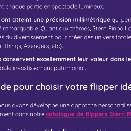
t chaque partie en spectacle lumineux.
nt atteint une précision millimétrique
qui per
ité remarquable. Quant aux thèmes, Stern Pinball 
es du divertissement pour créer des univers tota
 Things, Avengers, etc).
 conservent excellemment leur valeur dans l
table investissement patrimonial.
e pour choisir votre flipper id
 nous avons développé une approche personnalis
ement dans notre
catalogue de flippers Stern P