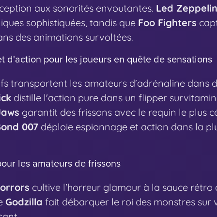
xception aux sonorités envoutantes.
Led Zeppeli
iques sophistiquées, tandis que
Foo Fighters
capt
ns des animations survoltées.
et d'action pour les joueurs en quête de sensations
fs transportent les amateurs d'adrénaline dans 
ick
distille l'action pure dans un flipper survita
Jaws
garantit des frissons avec le requin le plus 
ond 007
déploie espionnage et action dans la plu
pour les amateurs de frissons
Horrors
cultive l'horreur glamour à la sauce rétr
ue
Godzilla
fait débarquer le roi des monstres sur
sant.