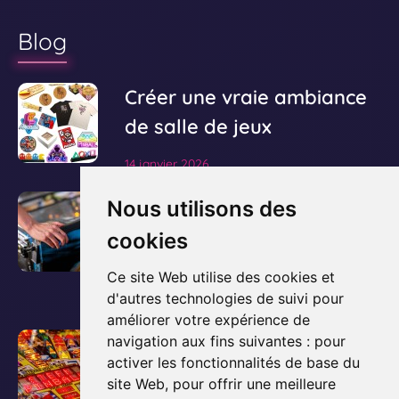
Blog
V
Créer une vraie ambiance
o
de salle de jeux
i
14 janvier 2026
r
l
V
Le guide ultime pour
Nous utilisons des
'
o
acheter et posséder un
cookies
a
i
flipper
r
r
Ce site Web utilise des cookies et
t
l
d'autres technologies de suivi pour
3 décembre 2025
i
améliorer votre expérience de
'
c
V
Comment fonctionne un
navigation aux fins suivantes :
pour
a
l
activer les fonctionnalités de base du
o
flipper ? Les bases
r
e
site Web
,
pour offrir une meilleure
i
t