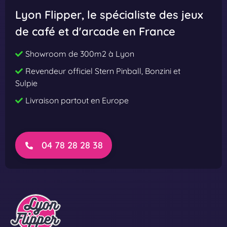
t
t
Lyon Flipper
, le spécialiste des jeux
s
s
de café et d'arcade en France
t
t
h
h
Showroom de 300m2 à Lyon
e
e
Revendeur officiel Stern Pinball, Bonzini et
E
E
Sulpie
y
y
Livraison partout en Europe
e
e
P
P
r
r
e
o
04 78 28 28 38
m
i
u
m