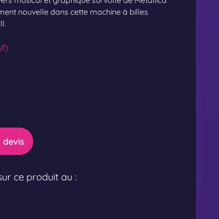
nivers musical et graphique survolté de Metallica
ent nouvelle dans cette machine à billes
l.
f)
 devis
ur ce produit au :