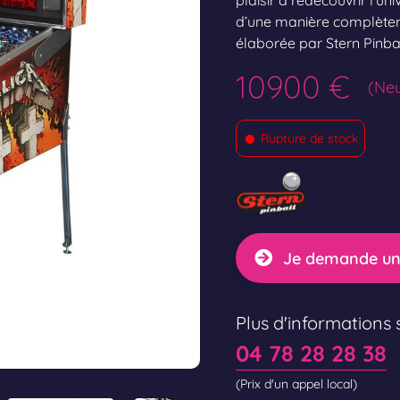
plaisir à redécouvrir l’u
d’une manière complètem
élaborée par Stern Pinbal
10900 €
(Neu
•
Rupture de stock
Je demande un
Plus d'informations s
04 78 28 28 38
(Prix d'un appel local)