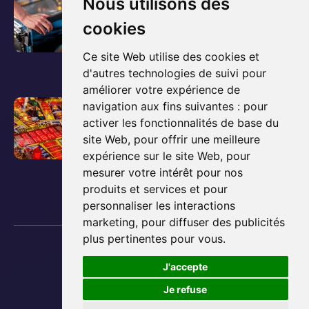
Le guide ultime pour
Nous utilisons des
'
o
acheter et posséder un
cookies
a
i
flipper
r
r
Ce site Web utilise des cookies et
t
d'autres technologies de suivi pour
l
3 décembre 2025
i
améliorer votre expérience de
'
c
V
Comment fonctionne un
navigation aux fins suivantes :
pour
a
l
activer les fonctionnalités de base du
o
flipper ? Les bases
r
e
site Web
,
pour offrir une meilleure
i
t
expliquées simplement
expérience sur le site Web
,
pour
d
r
i
mesurer votre intérêt pour nos
e
l
3 décembre 2025
c
produits et services et pour
b
'
l
personnaliser les interactions
l
a
marketing
,
pour diffuser des publicités
e
o
r
plus pertinentes pour vous
.
d
Copyright © 2013 - 2026 Lyon Flipper
g
t
e
Plan du site
J'accepte
:
i
Mentions Légales
b
C
Préférences des cookies
Je refuse
c
l
Développé par
Netime
r