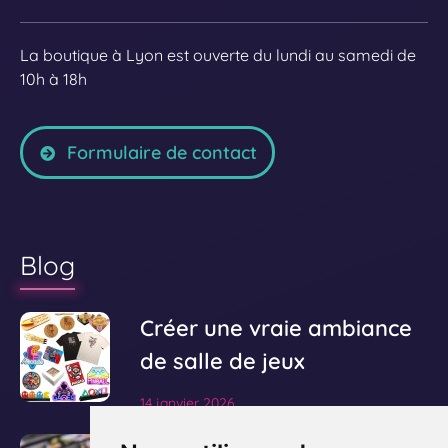
La boutique à Lyon est ouverte du lundi au samedi de
10h à 18h
Formulaire de contact
Blog
V
Créer une vraie ambiance
o
de salle de jeux
i
14 janvier 2026
r
l
V