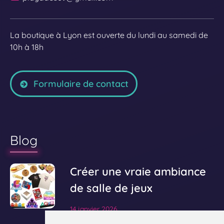
La boutique à Lyon est ouverte du lundi au samedi de
10h à 18h
Formulaire de contact
Blog
V
Créer une vraie ambiance
o
de salle de jeux
i
14 janvier 2026
r