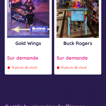
W
R
i
o
n
g
g
e
s
r
s
Gold Wings
Buck Rogers
Sur demande
Sur demande
•
•
Rupture de stock
Rupture de stock