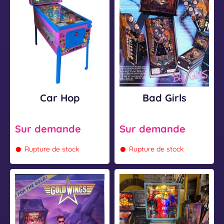
o
i
p
r
l
s
Car Hop
Bad Girls
Sur demande
Sur demande
•
•
Rupture de stock
Rupture de stock
G
B
o
u
l
c
d
k