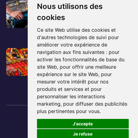
l
V
Le guide ultime pour
Nous utilisons des
'
o
acheter et posséder un
cookies
a
i
flipper
r
r
Ce site Web utilise des cookies et
t
l
d'autres technologies de suivi pour
3 décembre 2025
i
améliorer votre expérience de
'
c
V
Comment fonctionne un
navigation aux fins suivantes :
pour
a
l
activer les fonctionnalités de base du
o
flipper ? Les bases
r
e
site Web
,
pour offrir une meilleure
i
t
expliquées simplement
expérience sur le site Web
,
pour
d
r
i
mesurer votre intérêt pour nos
e
l
3 décembre 2025
c
produits et services et pour
b
'
l
personnaliser les interactions
l
a
e
marketing
,
pour diffuser des publicités
o
r
plus pertinentes pour vous
.
d
Copyright © 2013 - 2026 Lyon Flipper
g
t
e
Plan du site
J'accepte
:
i
Mentions Légales
b
C
Préférences des cookies
Je refuse
c
l