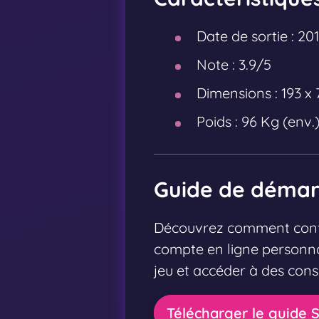
Date de sortie :
20
Note :
3.9/5
Dimensions :
193 x 
Poids :
96 Kg (env.
Guide de démarr
Découvrez comment config
compte en ligne personna
jeu et accéder à des conse
Télécharger le guide S