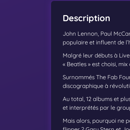
Description
John Lennon, Paul McCart
populaire et influent de 
Malgré leur débuts à Live
« Beatles » est choisi, mi
Surnommés The Fab Four, i
discographique à révolut
Au total, 12 albums et pl
et interprétés par le grou
Mais alors, pourquoi ne p
flipper ? Gary Stern et J