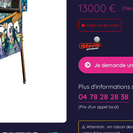
13000 €
(Neu
•
Rupture de stock
Je demande un
Plus d'informations s
04 78 28 28 38
(Prix d'un appel local)
⚠️ Attention : en raison de
varier fréquemment.