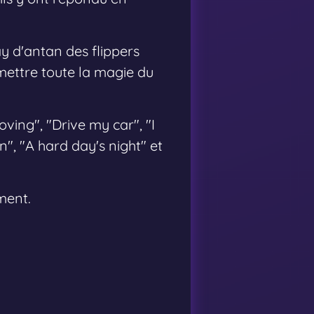
ay d'antan des flippers
mettre toute la magie du
oving", "Drive my car", "I
n", "A hard day's night" et
ment.