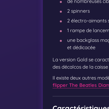
de nombreuses cib
2 spinners
2 électro-aimants 
1 rampe de lanceme
une backglass mag
et dédicacée
La version Gold se caracté
des décalcos de la caisse
Il existe deux autres mo
flipper The Beatles Dia
Caractéristique