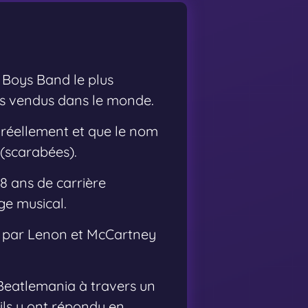
 Boys Band le plus
ums vendus dans le monde.
e réellement et que le nom
 (scarabées).
8 ans de carrière
ge musical.
nt par Lenon et McCartney
 Beatlemania à travers un
ils y ont répondu en