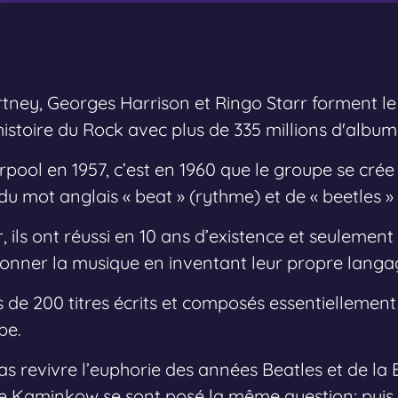
ney, Georges Harrison et Ringo Starr forment le
l’histoire du Rock avec plus de 335 millions d'alb
rpool en 1957, c’est en 1960 que le groupe se cré
x du mot anglais « beat » (rythme) et de « beetles »
ls ont réussi en 10 ans d’existence et seulement 
ionner la musique en inventant leur propre langa
us de 200 titres écrits et composés essentielleme
pe.
as revivre l’euphorie des années Beatles et de la
oe Kaminkow se sont posé la même question; puis 