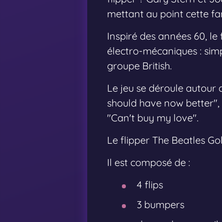
mettant au point cette fa
Inspiré des années 60, le 
électro-mécaniques : simp
groupe British.
Le jeu se déroule autour d
should have now better", "
"Can't buy my love".
Le flipper The Beatles Go
Il est composé de :
4 flips
3 bumpers