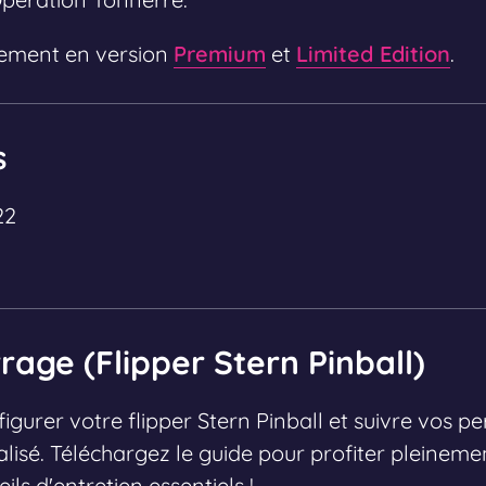
alement en version
Premium
et
Limited Edition
.
s
22
age (Flipper Stern Pinball)
urer votre flipper Stern Pinball et suivre vos p
lisé. Téléchargez le guide pour profiter pleineme
ils d'entretien essentiels !