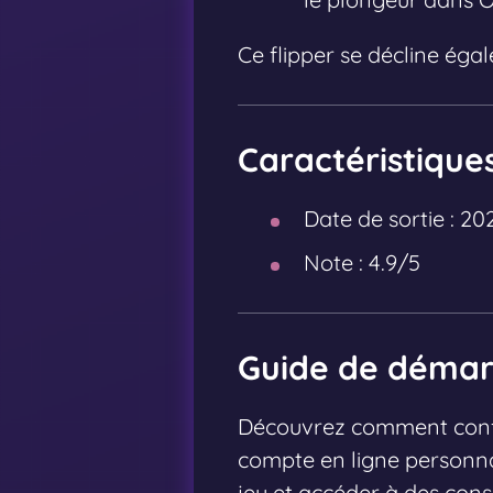
Ce flipper se décline ég
Caractéristique
Date de sortie :
20
Note :
4.9/5
Guide de démarr
Découvrez comment config
compte en ligne personna
jeu et accéder à des conse