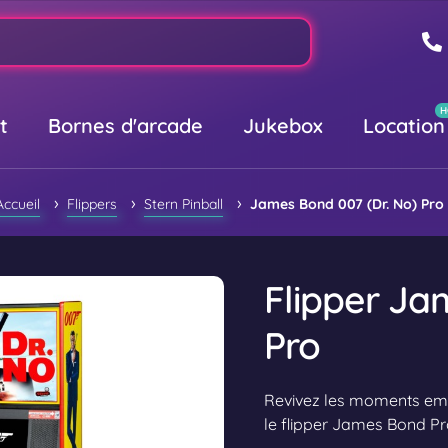
t
Bornes d'arcade
Jukebox
Location
›
›
›
Accueil
Flippers
Stern Pinball
James Bond 007 (Dr. No) Pro
Flipper Ja
Pro
Revivez les moments emb
le flipper James Bond Pro