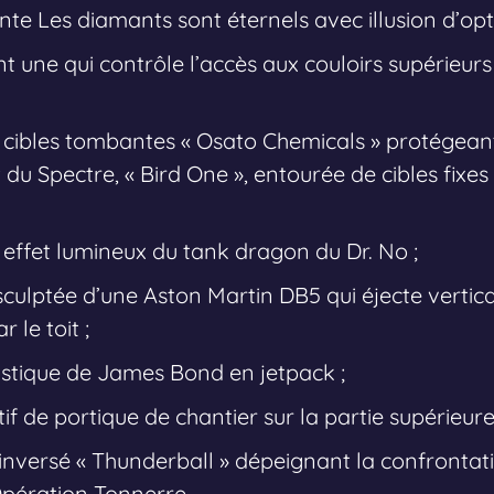
nte Les diamants sont éternels avec illusion d’opt
t une qui contrôle l’accès aux couloirs supérieur
 cibles tombantes « Osato Chemicals » protégeant 
du Spectre, « Bird One », entourée de cibles fixe
 effet lumineux du tank dragon du Dr. No ;
culptée d’une Aston Martin DB5 qui éjecte vertica
 le toit ;
astique de James Bond en jetpack ;
f de portique de chantier sur la partie supérieur
inversé « Thunderball » dépeignant la confronta
Opération Tonnerre.