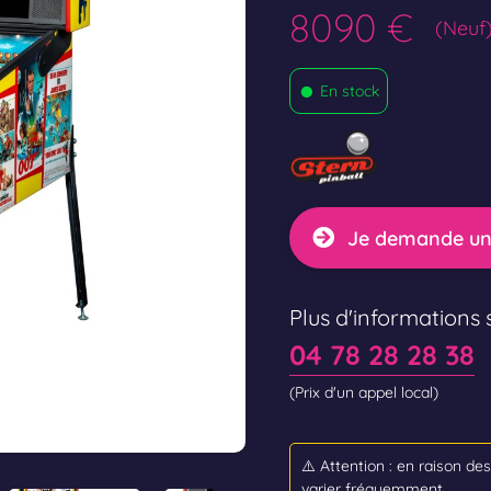
8090 €
(Neuf
•
En stock
Je demande un
Plus d'informations s
04 78 28 28 38
(Prix d'un appel local)
⚠️ Attention : en raison de
varier fréquemment.