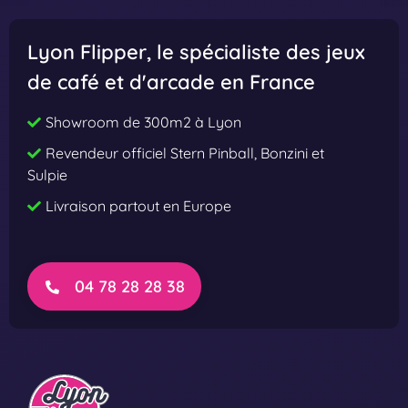
e
e
t
t
Lyon Flipper
, le spécialiste des jeux
s
s
de café et d'arcade en France
t
t
h
h
Showroom de 300m2 à Lyon
e
e
Revendeur officiel Stern Pinball, Bonzini et
E
E
Sulpie
y
y
Livraison partout en Europe
e
e
P
P
r
r
e
o
04 78 28 28 38
m
i
u
m