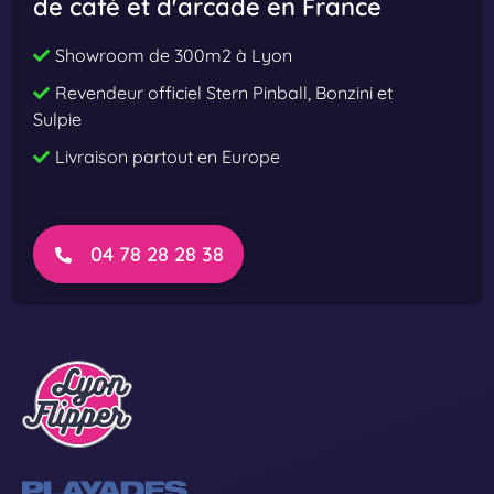
de café et d'arcade en France
t
t
h
h
Showroom de 300m2 à Lyon
e
e
Revendeur officiel Stern Pinball, Bonzini et
E
E
Sulpie
y
y
Livraison partout en Europe
e
e
P
P
r
r
e
o
04 78 28 28 38
m
i
u
m