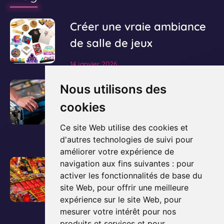
V
Créer une vraie ambiance
o
de salle de jeux
i
14 janvier 2026
r
l
V
Le guide ultime pour
Nous utilisons des
'
o
acheter et posséder un
cookies
a
i
flipper
r
r
Ce site Web utilise des cookies et
t
l
d'autres technologies de suivi pour
3 décembre 2025
i
améliorer votre expérience de
'
c
V
Comment fonctionne un
navigation aux fins suivantes :
pour
a
l
activer les fonctionnalités de base du
o
flipper ? Les bases
r
e
site Web
,
pour offrir une meilleure
i
t
expliquées simplement
expérience sur le site Web
,
pour
d
r
i
mesurer votre intérêt pour nos
e
l
3 décembre 2025
c
produits et services et pour