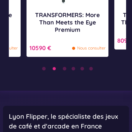
R
R
S
S
More
TRANSFORMERS: More
TR
:
:
Eye
Than Meets the Eye
Tha
M
M
n
Premium
o
o
r
r
8090
•
10590 €
e
e
consulter
Nous consulter
T
T
h
h
a
a
n
n
M
M
e
e
e
e
t
t
Lyon Flipper
, le spécialiste des jeux
s
s
de café et d'arcade en France
t
t