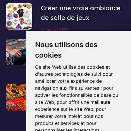
V
Créer une vraie ambiance
o
de salle de jeux
i
14 janvier 2026
r
l
V
Le guide ultime pour
Nous utilisons des
'
o
acheter et posséder un
cookies
a
i
flipper
r
r
Ce site Web utilise des cookies et
t
l
d'autres technologies de suivi pour
3 décembre 2025
i
améliorer votre expérience de
'
c
V
Comment fonctionne un
navigation aux fins suivantes :
pour
a
l
activer les fonctionnalités de base du
o
flipper ? Les bases
r
e
site Web
,
pour offrir une meilleure
i
t
expliquées simplement
expérience sur le site Web
,
pour
d
r
i
mesurer votre intérêt pour nos
e
l
3 décembre 2025
c
produits et services et pour
b
'
l
personnaliser les interactions