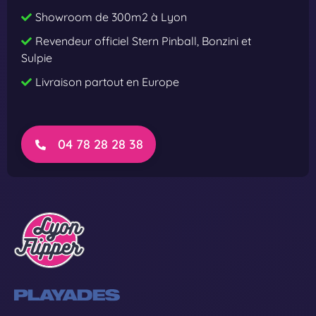
h
h
Showroom de 300m2 à Lyon
e
e
Revendeur officiel Stern Pinball, Bonzini et
E
E
Sulpie
y
y
Livraison partout en Europe
e
e
P
P
r
r
e
o
04 78 28 28 38
m
i
u
m