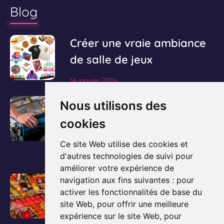
Blog
V
Créer une vraie ambiance
o
de salle de jeux
i
14 janvier 2026
r
l
V
Le guide ultime pour
Nous utilisons des
'
o
acheter et posséder un
cookies
a
i
flipper
r
r
Ce site Web utilise des cookies et
t
l
d'autres technologies de suivi pour
3 décembre 2025
i
améliorer votre expérience de
'
c
V
Comment fonctionne un
navigation aux fins suivantes :
pour
a
l
activer les fonctionnalités de base du
o
flipper ? Les bases
r
e
site Web
,
pour offrir une meilleure
i
t
expliquées simplement
expérience sur le site Web
,
pour
d
r