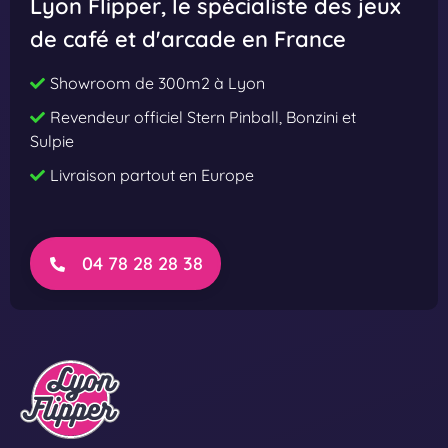
Lyon Flipper
, le spécialiste des jeux
s
s
de café et d'arcade en France
t
t
h
h
Showroom de 300m2 à Lyon
e
e
Revendeur officiel Stern Pinball, Bonzini et
E
E
Sulpie
y
y
Livraison partout en Europe
e
e
P
P
r
r
e
o
04 78 28 28 38
m
i
u
m