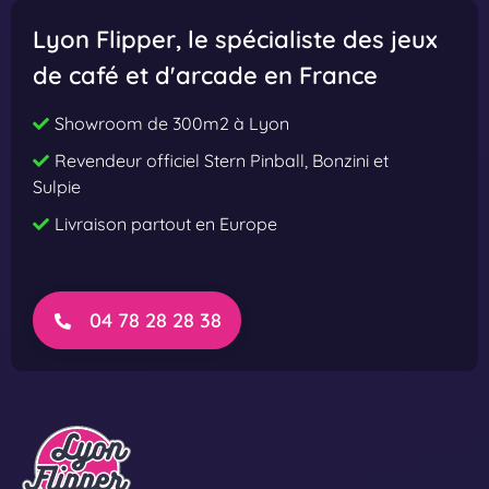
t
t
Lyon Flipper
, le spécialiste des jeux
s
s
de café et d'arcade en France
t
t
h
h
Showroom de 300m2 à Lyon
e
e
Revendeur officiel Stern Pinball, Bonzini et
E
E
Sulpie
y
y
Livraison partout en Europe
e
e
P
P
r
r
e
o
04 78 28 28 38
m
i
u
m