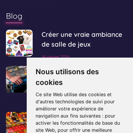
Blog
V
Créer une vraie ambiance
o
de salle de jeux
i
14 janvier 2026
r
l
V
Le guide ultime pour
Nous utilisons des
'
o
acheter et posséder un
cookies
a
i
flipper
r
r
Ce site Web utilise des cookies et
t
l
d'autres technologies de suivi pour
3 décembre 2025
i
améliorer votre expérience de
'
c
V
Comment fonctionne un
navigation aux fins suivantes :
pour
a
l
activer les fonctionnalités de base du
o
flipper ? Les bases
r
e
site Web
,
pour offrir une meilleure
i