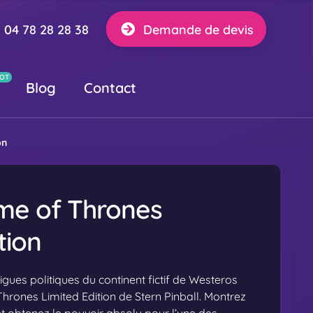
04 78 28 28 38
Demande de devis
Blog
Contact
on
me of Thrones
tion
gues politiques du continent fictif de Westeros
hrones Limited Edition de Stern Pinball. Montrez