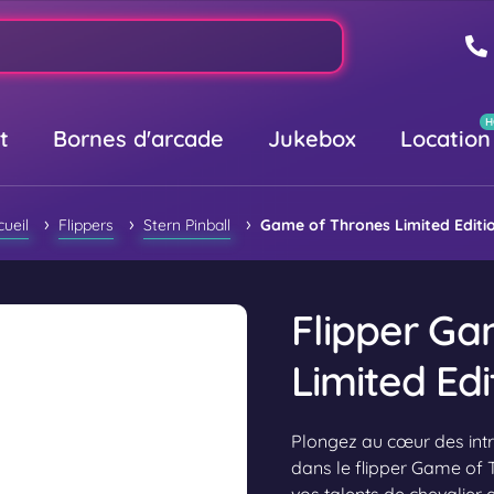
t
Bornes d'arcade
Jukebox
Location
›
›
›
cueil
Flippers
Stern Pinball
Game of Thrones Limited Editi
Flipper Ga
Limited Edi
Plongez au cœur des intri
dans le flipper Game of T