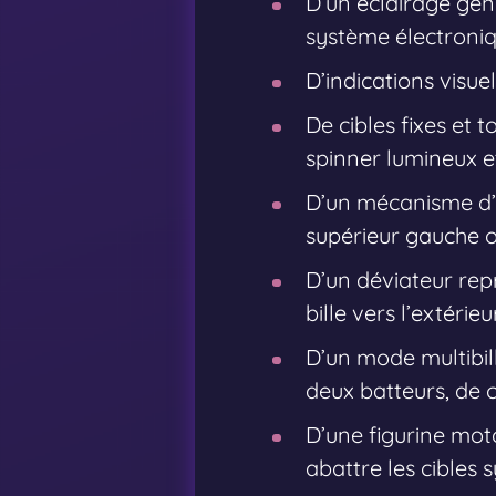
D’un éclairage gén
système électroniq
D’indications visue
De cibles fixes et
spinner lumineux et
D’un mécanisme d’a
supérieur gauche ou
D’un déviateur rep
bille vers l’extérie
D’un mode multibil
deux batteurs, de ci
D’une figurine mot
abattre les cibles 