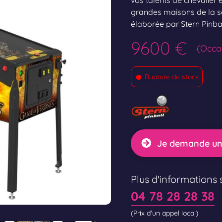
vos talents de chevalier 
grandes maisons de la s
élaborée par Stern Pinbal
9600 €
(Occa
•
Rupture de stock
Je demande un
Plus d'informations s
04 78 28 28 38
(Prix d'un appel local)