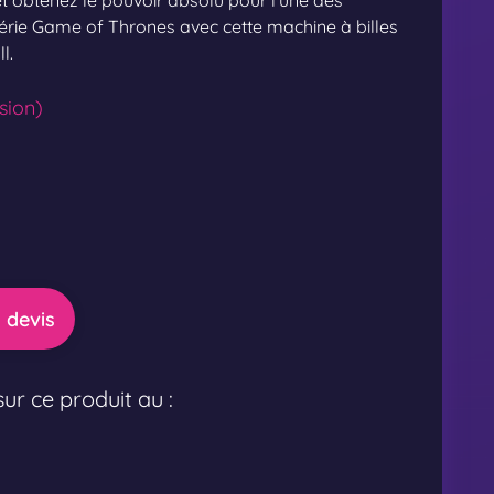
et obtenez le pouvoir absolu pour l’une des
érie Game of Thrones avec cette machine à billes
l.
sion)
 devis
ur ce produit au :