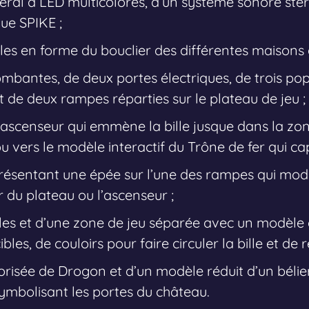
éral à LED multicolores, d’un système sonore stér
ue SPIKE ;
lles en forme du bouclier des différentes maisons 
 tombantes, de deux portes électriques, de trois p
 de deux rampes réparties sur le plateau de jeu ;
scenseur qui emmène la bille jusque dans la zone
 vers le modèle interactif du Trône de fer qui captu
résentant une épée sur l’une des rampes qui modifi
ur du plateau ou l’ascenseur ;
les et d’une zone de jeu séparée avec un modèle
bles, de couloirs pour faire circuler la bille et de r
orisée de Drogon et d’un modèle réduit d’un bélie
symbolisant les portes du château.