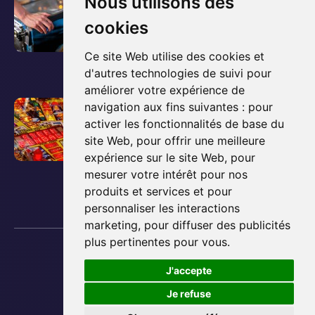
Le guide ultime pour
Nous utilisons des
'
o
acheter et posséder un
cookies
a
i
flipper
r
r
Ce site Web utilise des cookies et
t
l
d'autres technologies de suivi pour
3 décembre 2025
i
améliorer votre expérience de
'
c
V
Comment fonctionne un
navigation aux fins suivantes :
pour
a
l
activer les fonctionnalités de base du
o
flipper ? Les bases
r
e
site Web
,
pour offrir une meilleure
i
t
expliquées simplement
expérience sur le site Web
,
pour
d
r
i
mesurer votre intérêt pour nos
e
l
3 décembre 2025
c
produits et services et pour
b
'
l
personnaliser les interactions
l
a
e
marketing
,
pour diffuser des publicités
o
r
plus pertinentes pour vous
.
d
Copyright © 2013 - 2026 Lyon Flipper
g
t
e
Plan du site
J'accepte
:
i
Mentions Légales
b
C
Préférences des cookies
Je refuse
c
l
Développé par
Netime
r