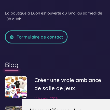
La boutique à Lyon est ouverte du lundi au samedi de
10h à 18h
Formulaire de contact
Blog
V
Créer une vraie ambiance
o
de salle de jeux
i
14 janvier 2026
r
l
V