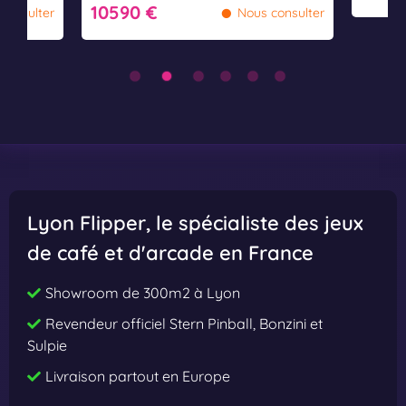
•
10590 €
e
e
consulter
Nous consulter
T
T
h
h
a
a
n
n
M
M
e
e
e
e
t
t
Lyon Flipper
, le spécialiste des jeux
s
s
de café et d'arcade en France
t
t
h
h
Showroom de 300m2 à Lyon
e
e
Revendeur officiel Stern Pinball, Bonzini et
E
E
Sulpie
y
y
Livraison partout en Europe
e
e
P
P