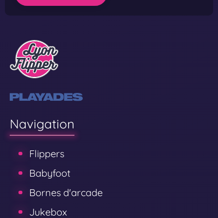
m
i
u
m
Navigation
Flippers
Babyfoot
Bornes d'arcade
Jukebox