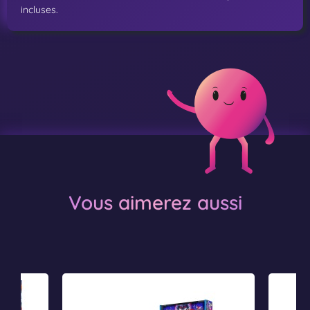
incluses.
Vous aimerez aussi
T
T
R
R