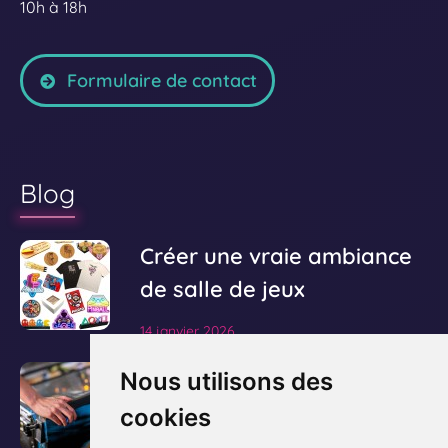
10h à 18h
Formulaire de contact
Blog
V
Créer une vraie ambiance
o
de salle de jeux
i
14 janvier 2026
r
l
V
Le guide ultime pour
Nous utilisons des
'
o
acheter et posséder un
cookies
a
i
flipper
r