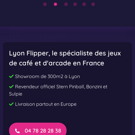
a
a
n
n
M
M
e
e
e
e
t
t
Lyon Flipper
, le spécialiste des jeux
s
s
de café et d'arcade en France
t
t
h
h
Showroom de 300m2 à Lyon
e
e
Revendeur officiel Stern Pinball, Bonzini et
E
E
Sulpie
y
y
Livraison partout en Europe
e
e
P
P
r
r
e
o
04 78 28 28 38